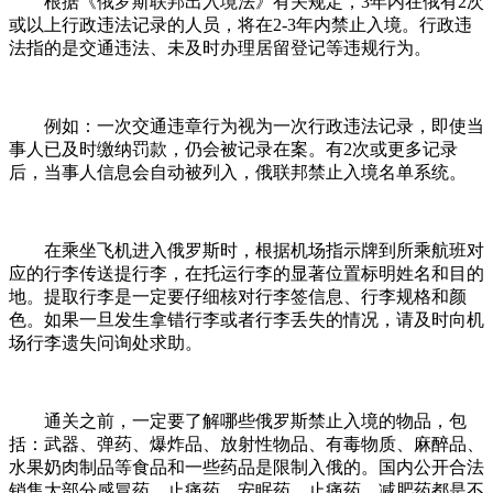
根据《俄罗斯联邦出入境法》有关规定，3年内在俄有2次
或以上行政违法记录的人员，将在2-3年内禁止入境。行政违
法指的是交通违法、未及时办理居留登记等违规行为。
例如：一次交通违章行为视为一次行政违法记录，即使当
事人已及时缴纳罚款，仍会被记录在案。有2次或更多记录
后，当事人信息会自动被列入，俄联邦禁止入境名单系统。
在乘坐飞机进入俄罗斯时，根据机场指示牌到所乘航班对
应的行李传送提行李，在托运行李的显著位置标明姓名和目的
地。提取行李是一定要仔细核对行李签信息、行李规格和颜
色。如果一旦发生拿错行李或者行李丢失的情况，请及时向机
场行李遗失问询处求助。
通关之前，一定要了解哪些俄罗斯禁止入境的物品，包
括：武器、弹药、爆炸品、放射性物品、有毒物质、麻醉品、
水果奶肉制品等食品和一些药品是限制入俄的。国内公开合法
销售大部分感冒药、止痛药、安眠药、止痛药、减肥药都是不