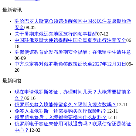
最新资讯
驻哈巴罗夫斯克总领馆提醒领区中国公民注意暑期旅游
安全
08-05
关于暑期来俄远东地区旅行的领事提醒
07-12
中国驻俄罗斯大使馆提醒中国公民夏季出行注意安全
06-
18
驻俄使馆教育处发布暑期安全提醒：在俄留学生请注意
06-09
中方决定将对俄罗斯免签政策延长至2027年12月31日
05-
20
最新问答
现在申请俄罗斯签证，办理时间几天？大概需要提前多
久？
06-16
俄罗斯免签入境能停留多久？限制入境次数吗？
12-11
免签入境俄罗斯，还需要购买医疗保险吗？
12-11
俄罗斯免签后，入境都需要携带什么材料？
12-11
俄罗斯电子签证未使用可以退费吗？联系使馆还是签证
中心？
12-02