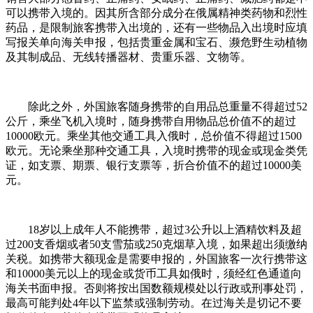
可以携带入境的。因其所含部分成分在俄属精神类药物和烈性
药品，是限制旅客携带入出境的，还有一些物品入出境时应填
写报关单向海关申报，包括贵重金属和宝石、濒危野生动植物
及其制成品、无线转播器材、贵重乐器、文物等。
除此之外，外国旅客随身携带的自用品总重量不得超过52
公斤，乘坐飞机入境时，随身携带自用物品总价值不的超过
10000欧元。乘坐其他交通工具入俄时，总价值不得超过1500
欧元。无论乘坐那种交通工具，入境时携带的现金或现金类凭
证，如支票、期票、银行支票等，折合价值不的超过10000美
元。
18岁以上成年人不能携带，超过3公升以上酒精饮料及超
过200支香烟或者50支雪茄或250克烟草入境，如果超出须缴纳
关税。如携带大额现金是需要申报的，外国旅客一次行携带这
和10000美元以上的现金或货币工具如俄时，须经红色通道向
海关书面申报。否则将按出国数额规模处以行政或刑事处罚，
最高可能判处4年以下监禁或强制劳动。在过海关是切记不要