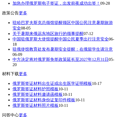
加急办理俄罗斯电子签证，出发前夜成功出签！
09-28
政策公告
更多
驻哈巴罗夫斯克总领馆提醒领区中国公民注意暑期旅游
安全
08-05
关于暑期来俄远东地区旅行的领事提醒
07-12
中国驻俄罗斯大使馆提醒中国公民夏季出行注意安全
06-
18
驻俄使馆教育处发布暑期安全提醒：在俄留学生请注意
06-09
中方决定将对俄罗斯免签政策延长至2027年12月31日
05-
20
材料下载
更多
俄罗斯签证材料出生证或出生医学证明模板
10-17
俄罗斯签证材料护照模板
10-11
俄罗斯签证材料邀请函模板
10-11
俄罗斯签证材料身份证复印件模板
10-11
俄罗斯签证材料照片模板
10-11
问答中心
更多